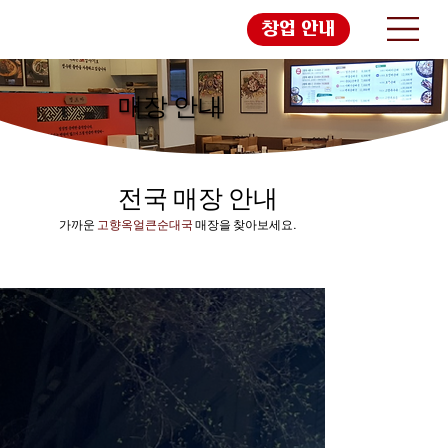
창업 안내
매장 안내
전국 매장 안내
가까운
고향옥얼큰순대국
매장을 찾아보세요.