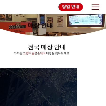
창업 안내
매장 안내
전국 매장 안내
가까운
고향옥얼큰순대국
매장을 찾아보세요.