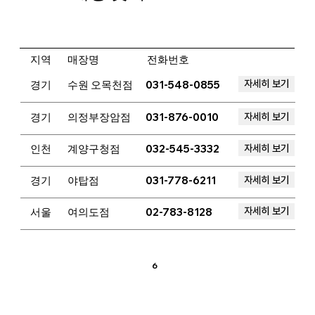
​지역
매장명
전화번호
자세히 보기
경기
수원 오목천점
031-548-0855
자세히 보기
경기
의정부장암점
031-876-0010
자세히 보기
인천
계양구청점
032-545-3332
자세히 보기
경기
야탑점
031-778-6211
자세히 보기
서울
여의도점
02-783-8128
6