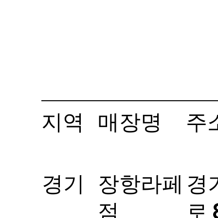
지역
매장명
주
경기
장항라페
경
점
로 