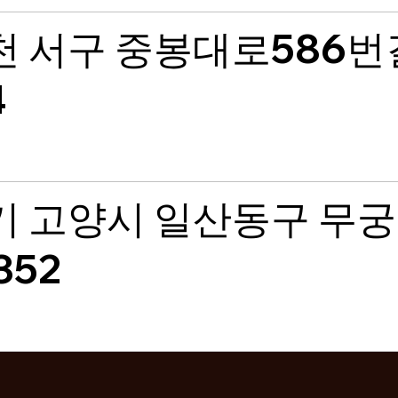
천 서구 중봉대로586번
4
기 고양시 일산동구 무
352