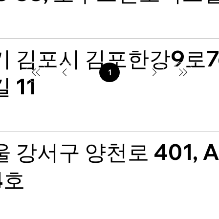
기 김포시 김포한강9로7
1
페
 11
이
지
1
 강서구 양천로 401, 
4호