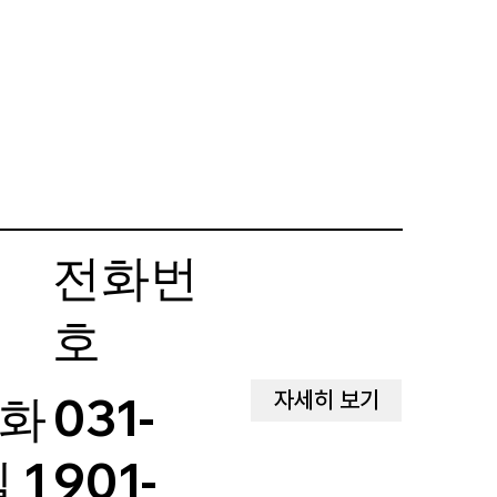
전화번
호
자세히 보기
궁화
031-
 1
901-