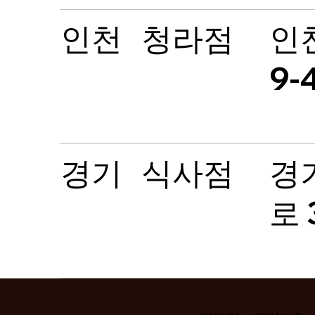
인천
청라점
인
9-
경기
식사점
경
로 