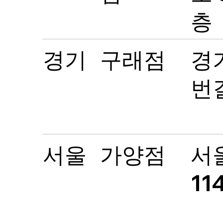
층
경기
구래점
경
번길
서울
가양점
서울
11