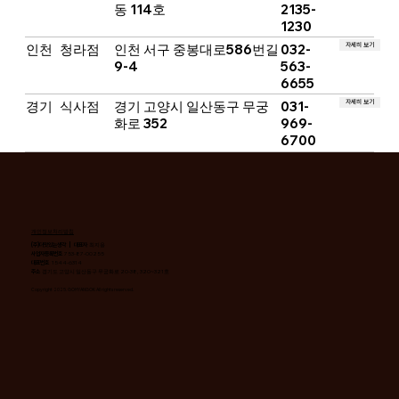
동 114호
2135-
1230
자세히 보기
인천
청라점
인천 서구 중봉대로586번길
032-
9-4
563-
6655
자세히 보기
경기
식사점
경기 고양시 일산동구 무궁
031-
화로 352
969-
6700
개인정보처리방침
(주)더맛있는생각 | 대표자
최지용
사업자등록번호
753-87-00255
대표번호
1544-6314
주소
경기도 고양시 일산동구 무궁화로 20-38, 320~321호
Copyright 2025. GOHYANGOK All rights reserved.