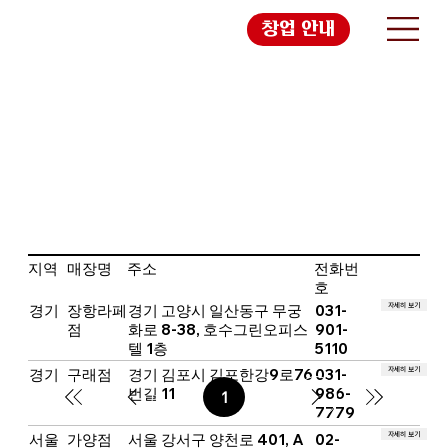
창업 안내
지역
매장명
주소
전화번
호
자세히 보기
경기
장항라페
경기 고양시 일산동구 무궁
031-
점
화로 8-38, 호수그린오피스
901-
텔 1층
5110
자세히 보기
경기
구래점
경기 김포시 김포한강9로76
031-
번길 11
986-
1
페
7779
이
지
자세히 보기
서울
가양점
서울 강서구 양천로 401, A
02-
1