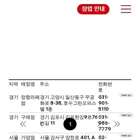
창업 안내
지역
매장명
주소
전화번
호
자세히 보기
경기
장항라페
경기 고양시 일산동구 무궁
031-
점
화로 8-38, 호수그린오피스
901-
텔 1층
5110
자세히 보기
경기
구래점
경기 김포시 김포한강9로76
031-
번길 11
986-
1
페
7779
이
지
자세히 보기
서울
가양점
서울 강서구 양천로 401, A
02-
1