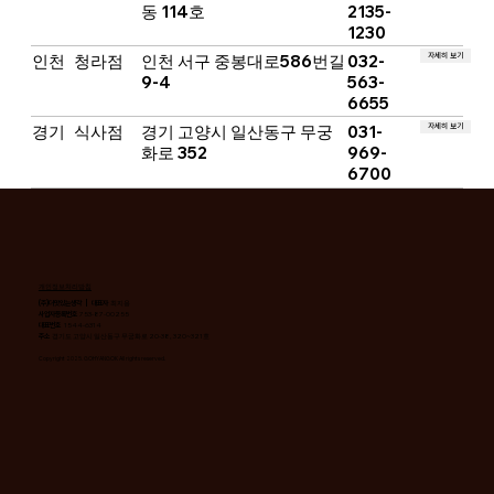
동 114호
2135-
1230
자세히 보기
인천
청라점
인천 서구 중봉대로586번길
032-
9-4
563-
6655
자세히 보기
경기
식사점
경기 고양시 일산동구 무궁
031-
화로 352
969-
6700
개인정보처리방침
(주)더맛있는생각 | 대표자
최지용
사업자등록번호
753-87-00255
대표번호
1544-6314
주소
경기도 고양시 일산동구 무궁화로 20-38, 320~321호
Copyright 2025. GOHYANGOK All rights reserved.