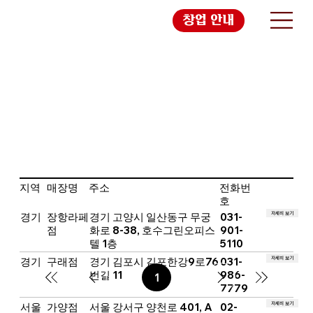
창업 안내
지역
매장명
주소
전화번
호
자세히 보기
경기
장항라페
경기 고양시 일산동구 무궁
031-
점
화로 8-38, 호수그린오피스
901-
텔 1층
5110
자세히 보기
경기
구래점
경기 김포시 김포한강9로76
031-
번길 11
986-
1
페
7779
이
지
자세히 보기
서울
가양점
서울 강서구 양천로 401, A
02-
1