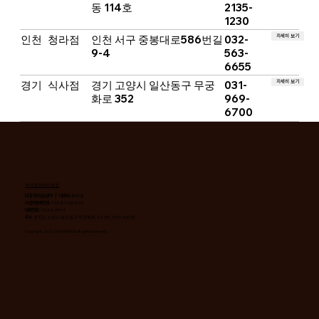
동 114호
2135-
1230
자세히 보기
인천
청라점
인천 서구 중봉대로586번길
032-
9-4
563-
6655
자세히 보기
경기
식사점
경기 고양시 일산동구 무궁
031-
화로 352
969-
6700
개인정보처리방침
(주)더맛있는생각 | 대표자
최지용
사업자등록번호
753-87-00255
대표번호
1544-6314
주소
경기도 고양시 일산동구 무궁화로 20-38, 320~321호
Copyright 2025. GOHYANGOK All rights reserved.